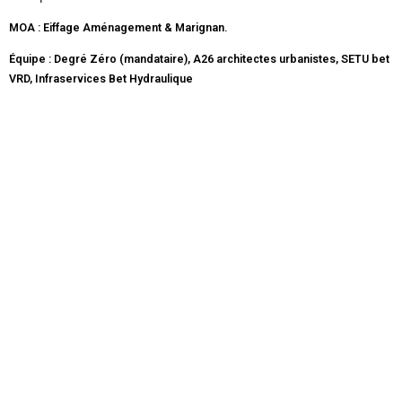
MOA : Eiffage Aménagement & Marignan.
Équipe : Degré Zéro (mandataire), A26 architectes urbanistes, SETU bet
VRD, Infraservices Bet Hydraulique
Mentions légales
Politique de confidentialité
SIRET: 533 625 117 00031 RCS Paris
TVA intra : FR 70 533 625 117 / APE 7111Z