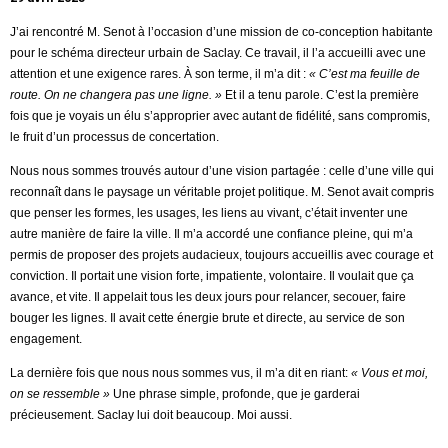
J’ai rencontré M. Senot à l’occasion d’une mission de co-conception habitante
pour le
schéma directeur urbain de Saclay
. Ce travail, il l’a accueilli avec une
attention et une exigence rares. À son terme, il m’a dit :
« C’est ma feuille de
route. On ne changera pas une ligne. »
Et il a tenu parole. C’est la première
fois que je voyais un élu s’approprier avec autant de fidélité, sans compromis,
le fruit d’un processus de concertation.
Nous nous sommes trouvés autour d’une vision partagée : celle d’une ville qui
reconnaît dans le paysage un véritable projet politique. M. Senot avait compris
que penser les formes, les usages, les liens au vivant, c’était inventer une
autre manière de faire la ville. Il m’a accordé une confiance pleine, qui m’a
permis de proposer des projets audacieux, toujours accueillis avec courage et
conviction. Il portait une vision forte, impatiente, volontaire. Il voulait que ça
avance, et vite. Il appelait tous les deux jours pour relancer, secouer, faire
bouger les lignes. Il avait cette énergie brute et directe, au service de son
engagement.
La dernière fois que nous nous sommes vus, il m’a dit en riant:
« Vous et moi,
on se ressemble »
Une phrase simple, profonde, que je garderai
précieusement. Saclay lui doit beaucoup. Moi aussi.