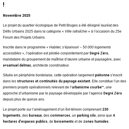
!
Novembre 2025
Le projet du quartier écologique de Petit Bruges a été désigné lauréat des
Défis Urbains 2025 dans la catégorie «
Ville rafraîchie
» à l’occasion du 25e
Forum des Projets Urbains.
Inscrite dans le programme
« Habiter, s’épanouir – 50 000 logements
accessibles »
, l’opération est pilotée conjointement par
Degré Zéro
,
mandataire du groupement de maîtrise d’œuvre urbaine et paysagère, avec
a+samuel delmas
, architecte coordinateur.
Située en périphérie bordelaise, cette opération largement
piétonne
s’inscrit
dans les
structures et continuités du paysage existant
. Elle constitue l’un des
premiers projets opérationnels relevant de l’
urbanisme courbe™
, une
approche d’urbanisme par le paysage développée par l’agence
Degré Zéro
depuis plus de quinze ans.
Le projet porte sur l’aménagement d’un îlot-témoin comprenant
230
logements
, des
bureaux
, des
commerces
, un
parking silo
, ainsi que
4
hectares d’espaces publics
, de
boisements
et de
zones humides
.