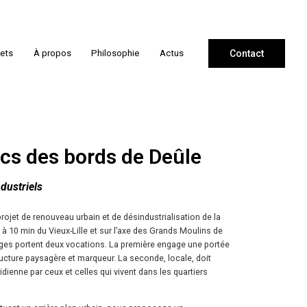
jets
À propos
Philosophie
Actus
Contact
cs des bords de Deûle
dustriels
projet de renouveau urbain et de désindustrialisation de la
ué à 10 min du Vieux-Lille et sur l’axe des Grands Moulins de
ges portent deux vocations. La première engage une portée
ructure paysagère et marqueur. La seconde, locale, doit
dienne par ceux et celles qui vivent dans les quartiers