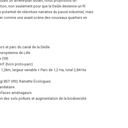
tuant un arrière-plan urbain, nous proposons un
tion, non seulement pour que la Deûle devienne un fil
potentiel de réécriture narrative du passé industriel, mais
enter comme une avant-scène des nouveaux quartiers en
s et parc du canal de la Deûle
uropéenne de Lille
e (59)
 HT (hors proto-parc)
 1,2km, largeur variable + Parc de 1,2 Ha, total 2,84 Ha
Ogi BET VRD, Rainette Écologues
andataire
nterfaces aménageurs
on des sols pollués et augmentation de la biodiversité