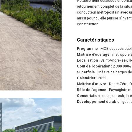
Actuellement délaissée et consti
retournement complet de la situa
conducteur métropolitain avec un 
aussi pour qu’elle puisse s’inv
construction.
Caractéristiques
Programme
: MOE espaces public
Maitrise d’ouvrage
: métropole e
Localisation
: Saint-André-lez-Lill
Coût de l’opération
: 2 300 000€
Superficie
: linéaire de berges de
Calendrier
: 2022
Maitrise d’œuvre
: Degré Zéro, 
Rôle de l'agence
: Paysagiste m
Concertation
: copil, cotech, i
Développement durable
: gesti