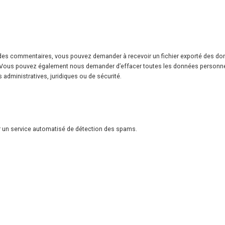
é des commentaires, vous pouvez demander à recevoir un fichier exporté des do
Vous pouvez également nous demander d’effacer toutes les données personnelle
dministratives, juridiques ou de sécurité.
ar un service automatisé de détection des spams.
 légales
Contactez-nous
confidentialité
87 rue Villiers de l’Isle Adam, 75020 P